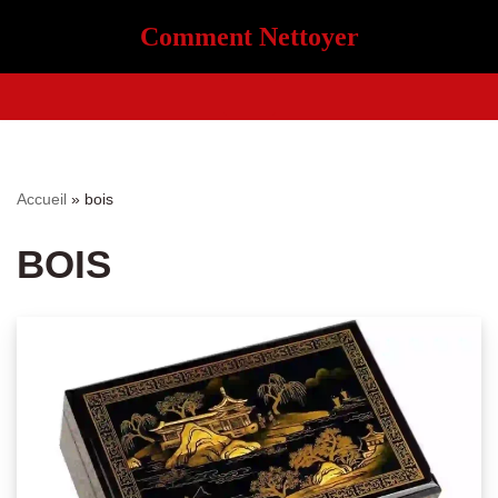
Comment Nettoyer
Aller
au
contenu
Accueil
»
bois
BOIS