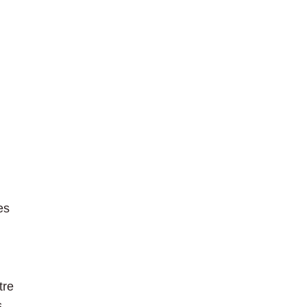
es
tre
s