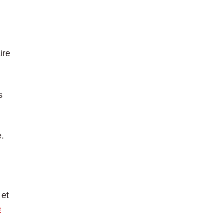
ire
s
e.
 et
e