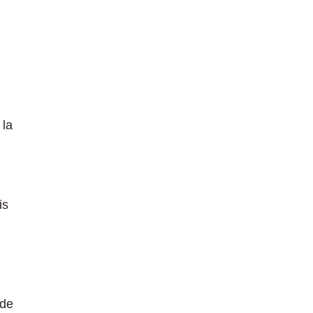
 la
is
 de