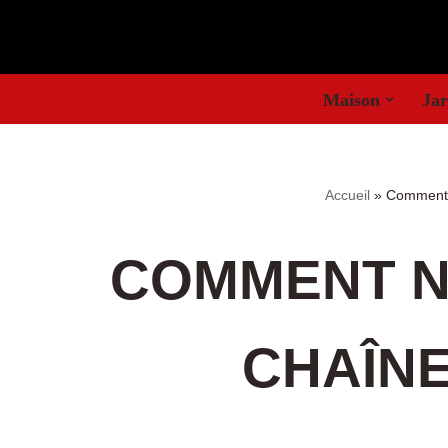
Aller
au
Maison
Jar
contenu
Accueil
»
Comment 
COMMENT N
CHAÎNE