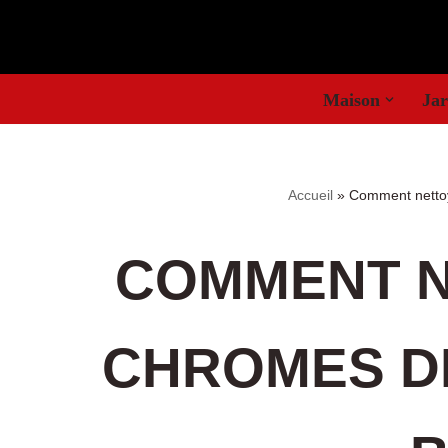
Aller
au
Maison
Jar
contenu
Accueil
»
Comment nettoye
COMMENT N
CHROMES DE