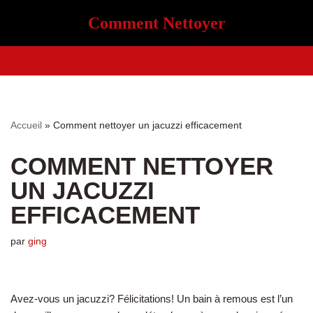
Comment Nettoyer
Aller
au
contenu
Accueil
»
Comment nettoyer un jacuzzi efficacement
COMMENT NETTOYER
UN JACUZZI
EFFICACEMENT
par
ging
Avez-vous un jacuzzi? Félicitations! Un bain à remous est l’un