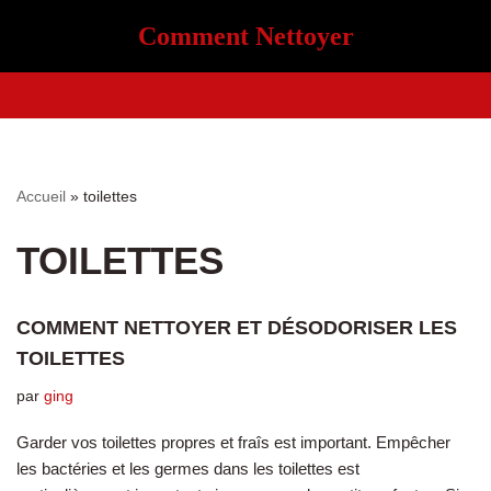
Comment Nettoyer
Aller
au
contenu
Accueil
»
toilettes
TOILETTES
COMMENT NETTOYER ET DÉSODORISER LES
TOILETTES
par
ging
Garder vos toilettes propres et fraîs est important. Empêcher
les bactéries et les germes dans les toilettes est