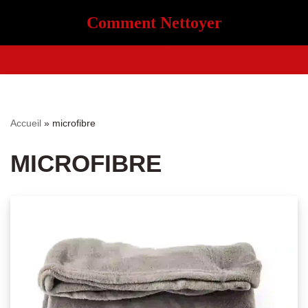
Comment Nettoyer
Aller
au
contenu
Accueil
»
microfibre
MICROFIBRE