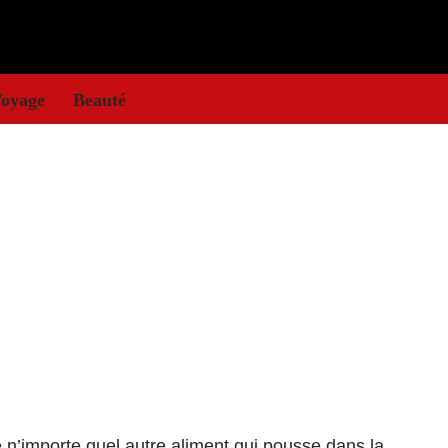
oyage
Beauté
 n’importe quel autre aliment qui pousse dans la