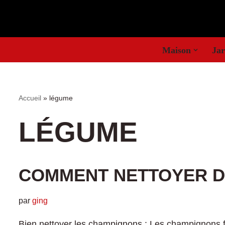
Aller
au
Maison
Jar
contenu
Accueil
»
légume
LÉGUME
COMMENT NETTOYER D
par
ging
Bien nettoyer les champignons : Les champignons fr