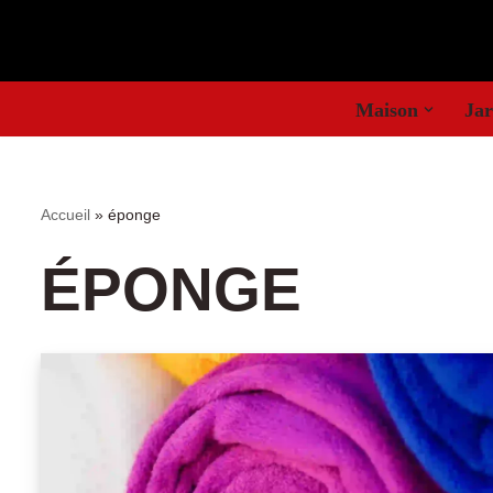
Aller
au
Maison
Jar
contenu
Accueil
»
éponge
ÉPONGE