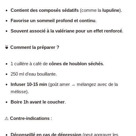
Contient des composés sédatifs
(comme la
lupuline
).
Favorise un sommeil profond et continu
.
Souvent associé à la valériane pour un effet renforcé
.
🍵
Comment la préparer ?
1 cuillère à café de
cônes de houblon séchés
.
250 ml d’eau bouillante.
Infuser 10-15 min
(goût amer → mélangez avec de la
mélisse).
Boire 1h avant le coucher
.
⚠️
Contre-indications
:
Déconseillé en cas de dépression
(peut aggraver les