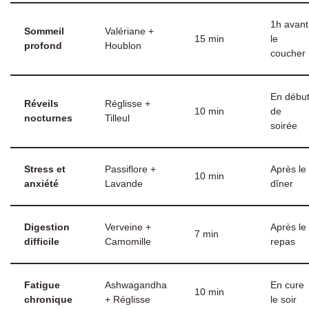
1h avant
Sommeil
Valériane +
15 min
le
profond
Houblon
coucher
En débu
Réveils
Réglisse +
10 min
de
nocturnes
Tilleul
soirée
Stress et
Passiflore +
Après le
10 min
anxiété
Lavande
dîner
Digestion
Verveine +
Après le
7 min
difficile
Camomille
repas
Fatigue
Ashwagandha
En cure
10 min
chronique
+ Réglisse
le soir