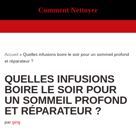
Comment Nettoyer
Aller
au
contenu
Accueil
»
Quelles infusions boire le soir pour un sommeil profond
et réparateur ?
QUELLES INFUSIONS
BOIRE LE SOIR POUR
UN SOMMEIL PROFOND
ET RÉPARATEUR ?
par
ging