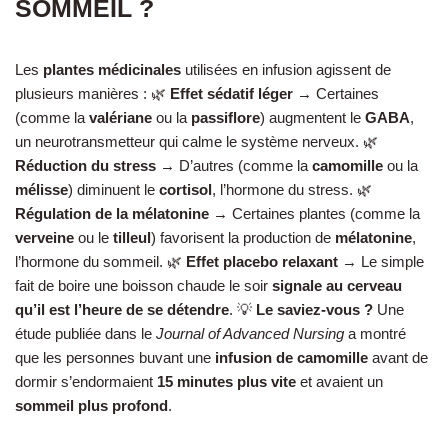
SOMMEIL ?
Les
plantes médicinales
utilisées en infusion agissent de
plusieurs manières : 🌿
Effet sédatif léger
→ Certaines
(comme la
valériane
ou la
passiflore
) augmentent le
GABA
,
un neurotransmetteur qui calme le système nerveux. 🌿
Réduction du stress
→ D’autres (comme la
camomille
ou la
mélisse
) diminuent le
cortisol
, l’hormone du stress. 🌿
Régulation de la mélatonine
→ Certaines plantes (comme la
verveine
ou le
tilleul
) favorisent la production de
mélatonine
,
l’hormone du sommeil. 🌿
Effet placebo relaxant
→ Le simple
fait de boire une boisson chaude le soir
signale au cerveau
qu’il est l’heure de se détendre
. 💡
Le saviez-vous ?
Une
étude publiée dans le
Journal of Advanced Nursing
a montré
que les personnes buvant une
infusion de camomille
avant de
dormir s’endormaient
15 minutes plus vite
et avaient un
sommeil plus profond
.