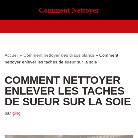
Comment Nettoyer
Aller
au
contenu
Accueil
»
Comment nettoyer des draps blancs
»
Comment
nettoyer enlever les taches de sueur sur la soie
COMMENT NETTOYER
ENLEVER LES TACHES
DE SUEUR SUR LA SOIE
par
ging