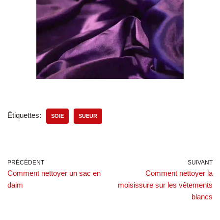
Étiquettes:
SOIE
SUEUR
PRÉCÉDENT
SUIVANT
Comment nettoyer un sac en
Comment nettoyer la
daim
moisissure sur les vêtements
blancs