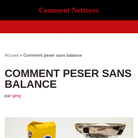
Comment Nettoyer
Aller
au
contenu
Accueil
»
Comment peser sans balance
COMMENT PESER SANS
BALANCE
par
ging