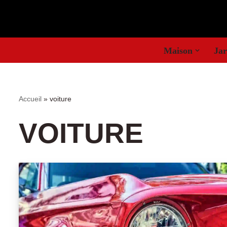
Aller
au
Maison
Jar
contenu
Accueil
»
voiture
VOITURE