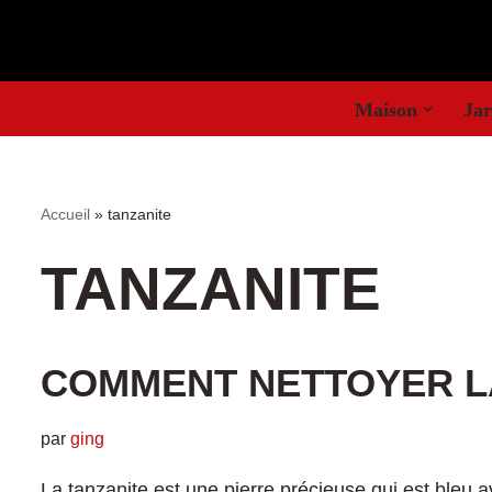
Aller
au
Maison
Jar
contenu
Accueil
»
tanzanite
TANZANITE
COMMENT NETTOYER L
par
ging
La tanzanite est une pierre précieuse qui est bleu 