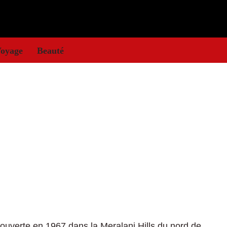
oyage
Beauté
couverte en 1967 dans la Meralani Hills du nord de