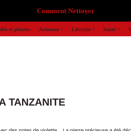
Comment Nettoyer
din et plantes
Animaux
Lifestyle
Santé
V
A TANZANITE
avec des notes de violette. La pierre précieuse a été dé